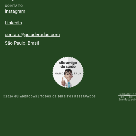
CONTATO
Instagram
LinkedIn
contato@guiaderodas.com
São Paulo, Brasil
Termos
Polític
©
2026
GUIADERODAS | TODOS OS DIREITOS RESERVADOS
de
de
Serviço
Privac