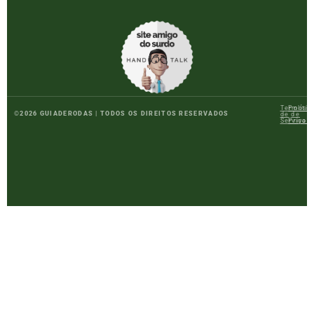
Termos
Polític
©
2026
GUIADERODAS | TODOS OS DIREITOS RESERVADOS
de
de
Serviço
Privac