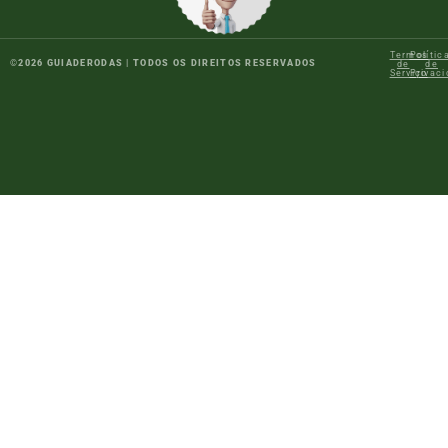
Termos
Polític
©
2026
GUIADERODAS | TODOS OS DIREITOS RESERVADOS
de
de
Serviço
Privac