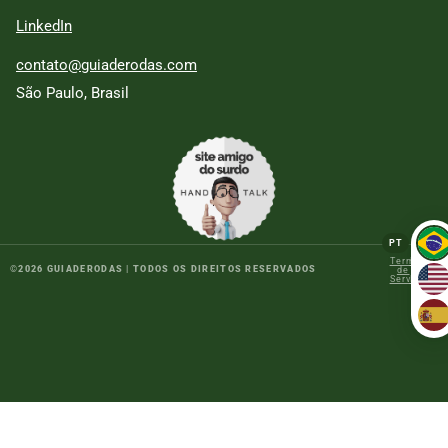
LinkedIn
contato@guiaderodas.com
São Paulo, Brasil
PT
Termos
Polític
©
2026
GUIADERODAS | TODOS OS DIREITOS RESERVADOS
de
de
Serviço
Privac